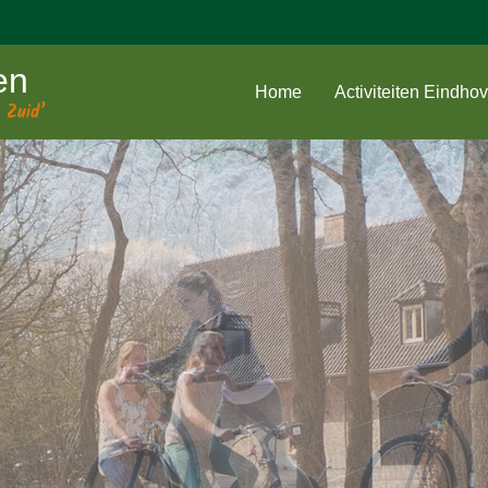
en
Home
Activiteiten Eindho
 Zuid’