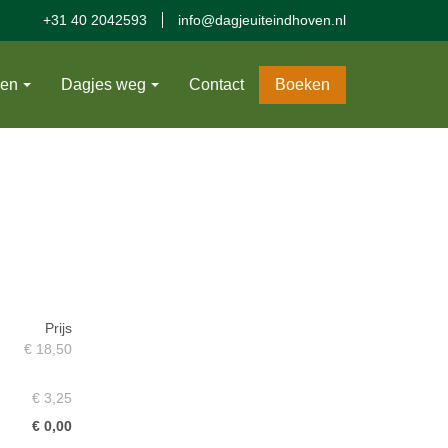
+31 40 2042593
info@dagjeuiteindhoven.nl
ven
Dagjes weg
Contact
Boeken
Prijs
€ 18,50
€ 3,25
€ 0,00