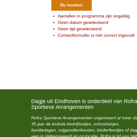
Nu boeken
Aantallen in programma zijn ongeldig
Geen datum geselecteerd
Geen tijd geselecteerd
Contactformulier is niet correct ingevuld
Dagje uit Eindhoven is onderdeel van Rofr
Sportieve Arrangementen
Rofra Sportieve Arrangementen organiseert al meer d
35 jaar de leukste bedrijfsuitjes, schoolreisjes,
familiedagen, vrijgezellenfeesten, kinderfeestjes of dag
weg in Valkenswaard en op locatie. Rofra is lid van Ve