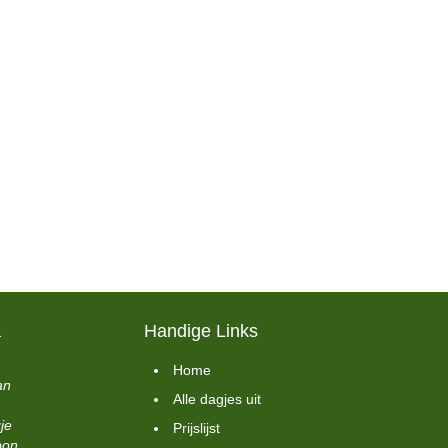
a
Handige Links
Home
an
Alle dagjes uit
je
Prijslijst
bon