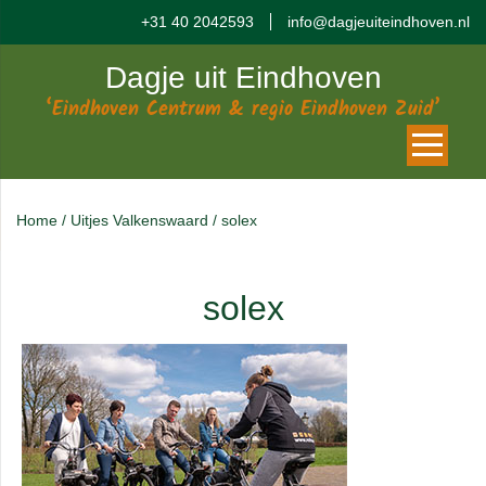
+31 40 2042593
info@dagjeuiteindhoven.nl
Dagje uit Eindhoven
‘Eindhoven Centrum & regio Eindhoven Zuid’
Home
/
Uitjes Valkenswaard
/
solex
solex